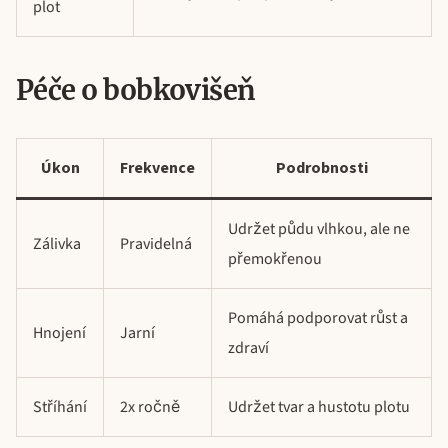
plot
Péče o bobkovišeň
Úkon
Frekvence
Podrobnosti
Udržet půdu vlhkou, ale ne
Zálivka
Pravidelná
přemokřenou
Pomáhá podporovat růst a
Hnojení
Jarní
zdraví
Stříhání
2x ročně
Udržet tvar a hustotu plotu