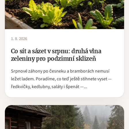
1. 8. 2026
Co sít a sázet v srpnu: druhá vlna
zeleniny pro podzimní sklizeň
Srpnové záhony po česneku a bramborách nemusí
ležet ladem. Poradíme, co teď ještě stihnete vyset —
ředkvičky, kedlubny, saláty i špenát —...