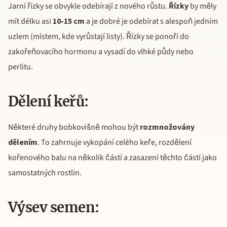
Jarní řízky se obvykle odebírají z nového růstu.
Řízky
by měly
mít délku asi
10-15 cm
a je dobré je odebírat s alespoň jedním
uzlem (místem, kde vyrůstají listy). Řízky se ponoří do
zakořeňovacího hormonu a vysadí do vlhké půdy nebo
perlitu.
Dělení keřů:
Některé druhy bobkovišně mohou být
rozmnožovány
dělením
. To zahrnuje vykopání celého keře, rozdělení
kořenového balu na několik částí a zasazení těchto částí jako
samostatných rostlin.
Výsev semen: