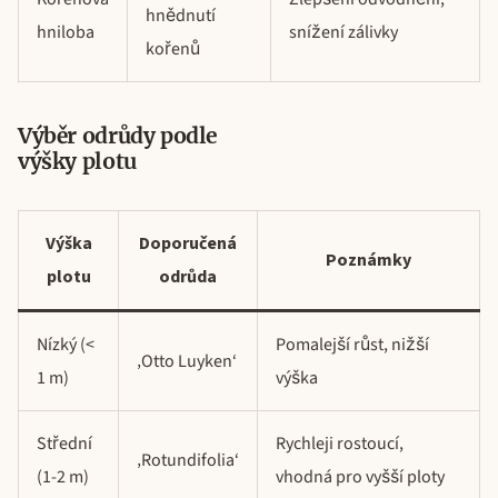
hnědnutí
hniloba
snížení zálivky
kořenů
Výběr odrůdy podle
výšky plotu
Výška
Doporučená
Poznámky
plotu
odrůda
Nízký (<
Pomalejší růst, nižší
‚Otto Luyken‘
1 m)
výška
Střední
Rychleji rostoucí,
‚Rotundifolia‘
(1-2 m)
vhodná pro vyšší ploty