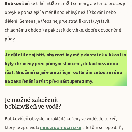
Bobkovišeň
se také může množit semeny, ale tento proces je
obvykle pomalejší a méně spolehlivý než řízkování nebo
dělení. Semena je třeba nejprve stratifikovat (vystavit
chladnému období) a pak zasít do vlhké, dobře odvodněné
půdy.
Je důležité zajistit, aby rostliny měly dostatek vlhkosti a
byly chráněny před přímým sluncem, dokud nezačnou
růst. Množení na jaře umožňuje rostlinám celou sezónu
na zakořenění a růst před nástupem zimy.
Je možné zakořenit
bobkovišeň ve vodě?
Bobkovišeň obvykle nezakládá kořeny ve vodě. Je to keř,
který se zpravidla
množí pomocí řízků
, ale těm se lépe daří,