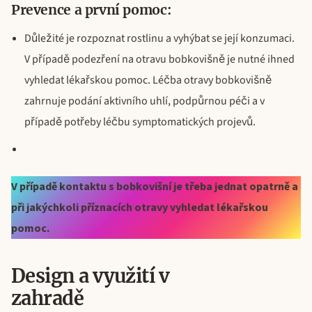
Prevence a první pomoc:
Důležité je rozpoznat rostlinu a vyhýbat se její konzumaci.
V případě podezření na otravu bobkovišně je nutné ihned
vyhledat lékařskou pomoc. Léčba otravy bobkovišně
zahrnuje podání aktivního uhlí, podpůrnou péči a v
případě potřeby léčbu symptomatických projevů.
V případě kontaktu s bobkovišní je třeba jednat opatrně a
při jakýchkoli příznacích otravy vyhledat lékařskou
pomoc.
Design a využití v
zahradě