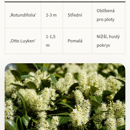
Oblíbená
‚Rotundifolia‘
2-3 m
Střední
pro ploty
1-1,5
Nižší, hustý
‚Otto Luyken‘
Pomalá
m
pokryv