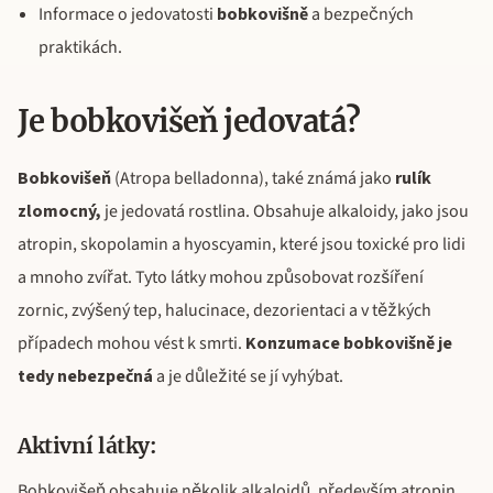
Informace o jedovatosti
bobkovišně
a bezpečných
praktikách.
Je bobkovišeň jedovatá?
Bobkovišeň
(Atropa belladonna), také známá jako
rulík
zlomocný,
je jedovatá rostlina. Obsahuje alkaloidy, jako jsou
atropin, skopolamin a hyoscyamin, které jsou toxické pro lidi
a mnoho zvířat. Tyto látky mohou způsobovat rozšíření
zornic, zvýšený tep, halucinace, dezorientaci a v těžkých
případech mohou vést k smrti.
Konzumace bobkovišně je
tedy nebezpečná
a je důležité se jí vyhýbat.
Aktivní látky:
Bobkovišeň obsahuje několik alkaloidů, především atropin,