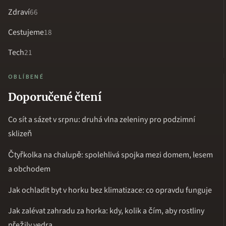
Zdraví
66
Cestujeme
18
Tech
21
OBLÍBENÉ
Doporučené čtení
Co sít a sázet v srpnu: druhá vlna zeleniny pro podzimní
sklizeň
Čtyřkolka na chalupě: spolehlivá spojka mezi domem, lesem
a obchodem
Jak ochladit byt v horku bez klimatizace: co opravdu funguje
Jak zalévat zahradu za horka: kdy, kolik a čím, aby rostliny
přežily vedra