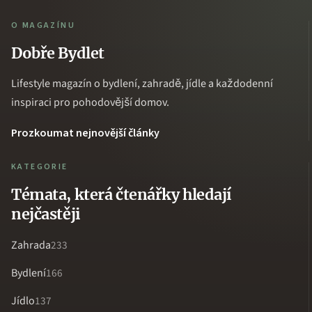
O MAGAZÍNU
Dobře Bydlet
Lifestyle magazín o bydlení, zahradě, jídle a každodenní
inspiraci pro pohodovější domov.
Prozkoumat nejnovější články
KATEGORIE
Témata, která čtenářky hledají
nejčastěji
Zahrada
233
Bydlení
166
Jídlo
137