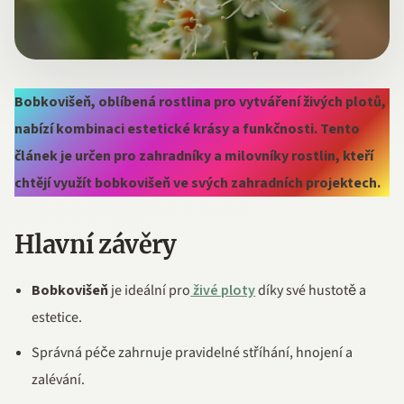
Bobkovišeň, oblíbená rostlina pro vytváření živých plotů,
nabízí kombinaci estetické krásy a funkčnosti. Tento
článek je určen pro zahradníky a milovníky rostlin, kteří
chtějí využít bobkovišeň ve svých zahradních projektech.
Hlavní závěry
Bobkovišeň
je ideální pro
živé ploty
díky své hustotě a
estetice.
Správná péče zahrnuje pravidelné stříhání, hnojení a
zalévání.