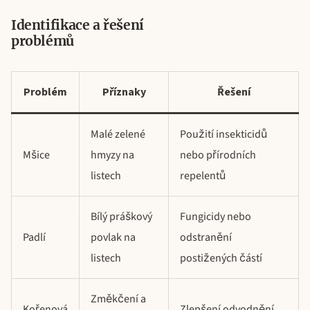
Identifikace a řešení
problémů
Problém
Příznaky
Řešení
Malé zelené
Použití insekticidů
Mšice
hmyzy na
nebo přírodních
listech
repelentů
Bílý práškový
Fungicidy nebo
Padlí
povlak na
odstranění
listech
postižených částí
Změkčení a
Kořenová
Zlepšení odvodnění,