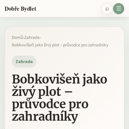
Přeskočit na obsah
⌕
☰
Dobře Bydlet
Domů
›
Zahrada
›
Bobkovišeň jako živý plot – průvodce pro zahradníky
Zahrada
Bobkovišeň jako
živý plot –
průvodce pro
zahradníky