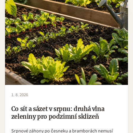
1. 8. 2026
Co sít a sázet v srpnu: druhá vlna
zeleniny pro podzimní sklizeň
Srpnové záhony po česneku a bramborách nemusí