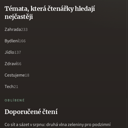
Témata, která čtenářky hledají
nejčastěji
Zahrada
233
Bydlení
166
Jídlo
137
Zdraví
66
Cestujeme
18
Tech
21
OBLÍBENÉ
Doporučené čtení
Co sít a sázet v srpnu: druhá vlna zeleniny pro podzimní