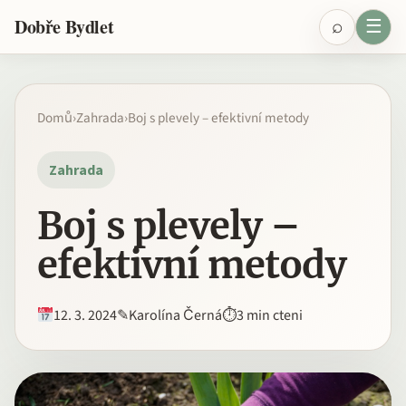
Přeskočit na obsah
⌕
☰
Dobře Bydlet
Domů
›
Zahrada
›
Boj s plevely – efektivní metody
Zahrada
Boj s plevely –
efektivní metody
12. 3. 2024
✎
Karolína Černá
⏱
3 min cteni