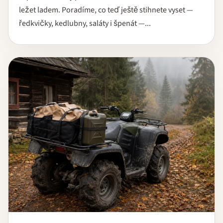
ležet ladem. Poradíme, co teď ještě stihnete vyset —
ředkvičky, kedlubny, saláty i špenát —...