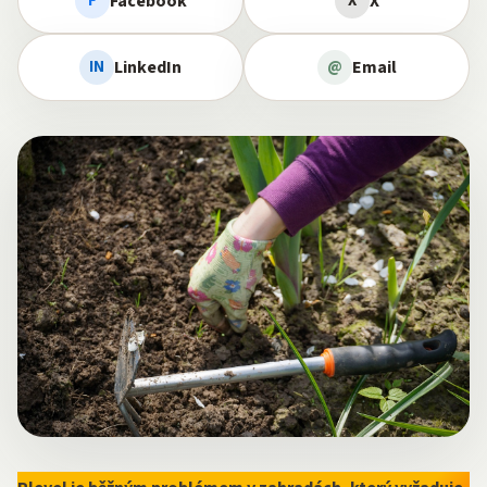
Facebook
X
F
X
LinkedIn
Email
IN
@