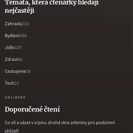
Témata, která čtenářky hledají
nejčastěji
Zahrada
233
Bydlení
166
Jídlo
137
Zdraví
66
Cestujeme
18
Tech
21
OBLÍBENÉ
Doporučené čtení
Co sít a sázet v srpnu: druhá vlna zeleniny pro podzimní
sklizeň