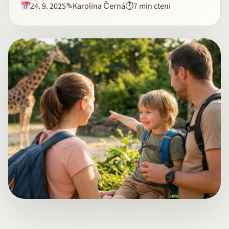
24. 9. 2025
✎
Karolína Černá
⏱
7 min cteni