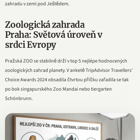
zahradu v zemi pod Ještědem.
Zoologická zahrada
Praha: Světová úroveň v
srdci Evropy
Pražská ZOO se stabilně drží v top 5 nejlépe hodnocených
zoologických zahrad planety. V anketě TripAdvisor Travellers‘
Choice Awards 2024 obsadila čtvrtou příčku zařadila se tak
po bok singapurského Zoo Mandai nebo tiergarten
Schönbrunn.