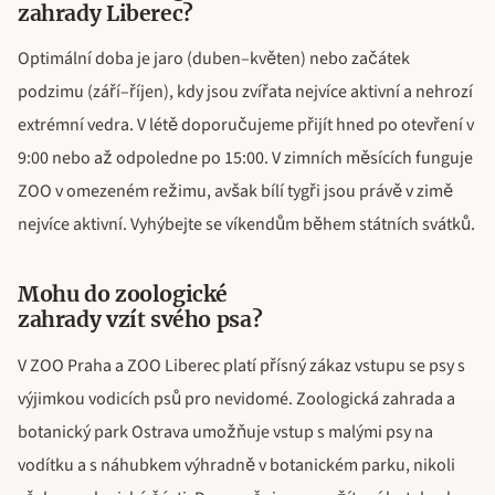
zahrady Liberec?
Optimální doba je jaro (duben–květen) nebo začátek
podzimu (září–říjen), kdy jsou zvířata nejvíce aktivní a nehrozí
extrémní vedra. V létě doporučujeme přijít hned po otevření v
9:00 nebo až odpoledne po 15:00. V zimních měsících funguje
ZOO v omezeném režimu, avšak bílí tygři jsou právě v zimě
nejvíce aktivní. Vyhýbejte se víkendům během státních svátků.
Mohu do zoologické
zahrady vzít svého psa?
V ZOO Praha a ZOO Liberec platí přísný zákaz vstupu se psy s
výjimkou vodicích psů pro nevidomé. Zoologická zahrada a
botanický park Ostrava umožňuje vstup s malými psy na
vodítku a s náhubkem výhradně v botanickém parku, nikoli