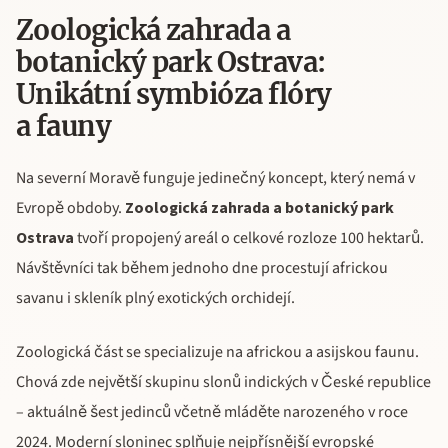
Zoologická zahrada a
botanický park Ostrava:
Unikátní symbióza flóry
a fauny
Na severní Moravě funguje jedinečný koncept, který nemá v
Evropě obdoby.
Zoologická zahrada a botanický park
Ostrava
tvoří propojený areál o celkové rozloze 100 hektarů.
Návštěvníci tak během jednoho dne procestují africkou
savanu i skleník plný exotických orchidejí.
Zoologická část se specializuje na africkou a asijskou faunu.
Chová zde největší skupinu slonů indických v České republice
– aktuálně šest jedinců včetně mláděte narozeného v roce
2024. Moderní sloninec splňuje nejpřísnější evropské