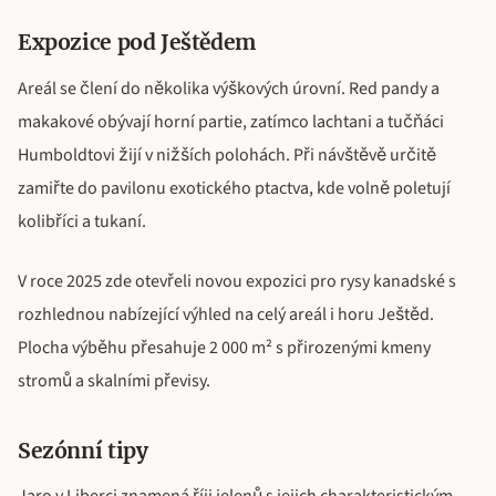
Expozice pod Ještědem
Areál se člení do několika výškových úrovní. Red pandy a
makakové obývají horní partie, zatímco lachtani a tučňáci
Humboldtovi žijí v nižších polohách. Při návštěvě určitě
zamiřte do pavilonu exotického ptactva, kde volně poletují
kolibříci a tukaní.
V roce 2025 zde otevřeli novou expozici pro rysy kanadské s
rozhlednou nabízející výhled na celý areál i horu Ještěd.
Plocha výběhu přesahuje 2 000 m² s přirozenými kmeny
stromů a skalními převisy.
Sezónní tipy
Jaro v Liberci znamená říji jelenů s jejich charakteristickým