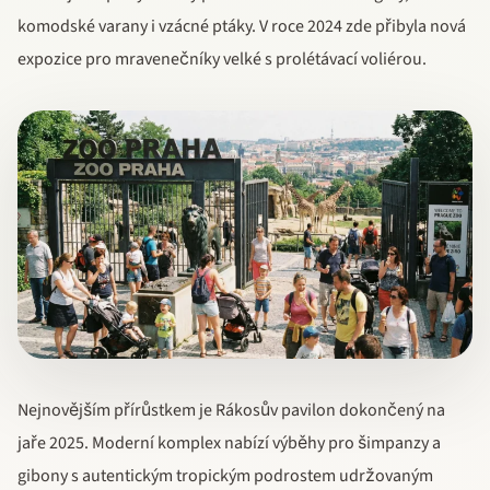
komodské varany i vzácné ptáky. V roce 2024 zde přibyla nová
expozice pro mravenečníky velké s prolétávací voliérou.
Nejnovějším přírůstkem je Rákosův pavilon dokončený na
jaře 2025. Moderní komplex nabízí výběhy pro šimpanzy a
gibony s autentickým tropickým podrostem udržovaným