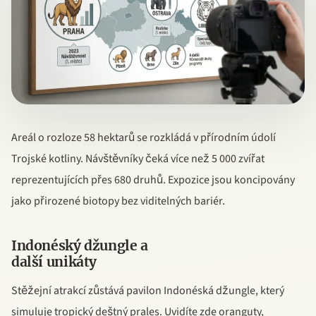
Areál o rozloze 58 hektarů se rozkládá v přírodním údolí
Trojské kotliny. Návštěvníky čeká více než 5 000 zvířat
reprezentujících přes 680 druhů. Expozice jsou koncipovány
jako přirozené biotopy bez viditelných bariér.
Indonéský džungle a
další unikáty
Stěžejní atrakcí zůstává pavilon Indonéská džungle, který
simuluje tropický deštný prales. Uvidíte zde oranguty,