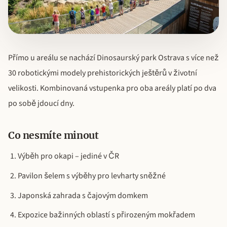
Přímo u areálu se nachází Dinosaurský park Ostrava s více než
30 robotickými modely prehistorických ještěrů v životní
velikosti. Kombinovaná vstupenka pro oba areály platí po dva
po sobě jdoucí dny.
Co nesmíte minout
Výběh pro okapi – jediné v ČR
Pavilon šelem s výběhy pro levharty sněžné
Japonská zahrada s čajovým domkem
Expozice bažinných oblastí s přirozeným mokřadem