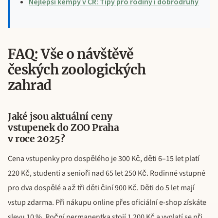
Nejlepší kempy v ČR: Tipy pro rodiny i dobrodruhy
FAQ: Vše o návštěvě
českých zoologických
zahrad
Jaké jsou aktuální ceny
vstupenek do ZOO Praha
v roce 2025?
Cena vstupenky pro dospělého je 300 Kč, děti 6–15 let platí
220 Kč, studenti a senioři nad 65 let 250 Kč. Rodinné vstupné
pro dva dospělé a až tři děti činí 900 Kč. Děti do 5 let mají
vstup zdarma. Při nákupu online přes oficiální e-shop získáte
slevu 10 %. Roční permanentka stojí 1 200 Kč a vyplatí se při