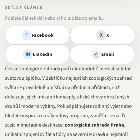
SDÍLET ČLÁNEK
Pošlete článek dál nebo si ho uložte do emailu.
Facebook
X
F
X
LinkedIn
Email
IN
@
České zoologické zahrady patří dlouhodobě mezi absolutní
světovou špičku. V žebříčku nejlepších zoologických zahrad
světa se pravidelně umísťují na předních příčkách, což
dokazuje jejich unikátní koncepty, etické chovy ohrožených
druhů i moderní výběhy. Pokud plánujete rodinný výlet nebo
hledáte inspiraci na víkendový program, zaměřte se na tři
zcela mimořádné destinace:
zoologická zahrada Praha
,
unikátní spojení zvířat a flóry na severní Moravě a nejstarší