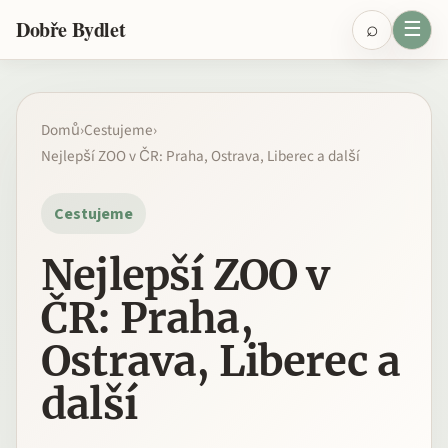
Přeskočit na obsah
⌕
☰
Dobře Bydlet
Domů
›
Cestujeme
›
Nejlepší ZOO v ČR: Praha, Ostrava, Liberec a další
Cestujeme
Nejlepší ZOO v
ČR: Praha,
Ostrava, Liberec a
další