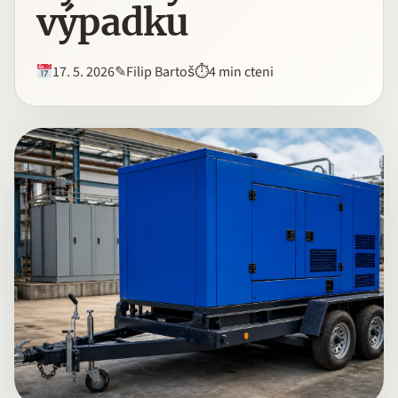
výpadku
17. 5. 2026
✎
Filip Bartoš
⏱
4 min cteni