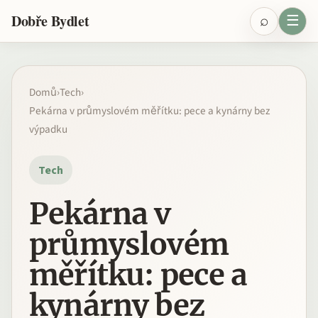
Přeskočit na obsah
⌕
☰
Dobře Bydlet
Domů
›
Tech
›
Pekárna v průmyslovém měřítku: pece a kynárny bez
výpadku
Tech
Pekárna v
průmyslovém
měřítku: pece a
kynárny bez