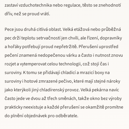
zastaví vzduchotechnika nebo regulace, těsto se znehodnotí
dřív, než se proud vrátí.
Pece jsou druhá citlivá oblast. Velká etážová nebo průběžná
pec drží teplotu setrvačností jen chvíli, ale řízení, dopravníky
a hořáky potřebují proud nepřetržitě. Přerušení uprostřed
pečení znamená nedopečenou várku a často i nutnost znovu
rozjet a vytemperovat celou technologii, což stojí čas i
suroviny. K tomu se přidávají chladicí a mrazicí boxy na
suroviny i hotové zmrazené pečivo, které mají stejné nároky
jako kterýkoli jiný chladírenský provoz. Velká pekárna navíc
často jede ve dvou až třech směnách, takže okno bez výroby
prakticky neexistuje a každé přerušení se okamžitě promítne
do plnění objednávek pro odběratele.