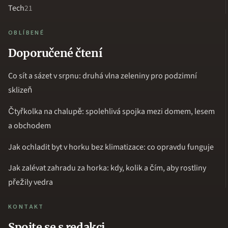
Tech
21
OBLÍBENÉ
Doporučené čtení
Co sít a sázet v srpnu: druhá vlna zeleniny pro podzimní
sklizeň
Čtyřkolka na chalupě: spolehlivá spojka mezi domem, lesem
a obchodem
Jak ochladit byt v horku bez klimatizace: co opravdu funguje
Jak zalévat zahradu za horka: kdy, kolik a čím, aby rostliny
přežily vedra
KONTAKT
Spojte se s redakci