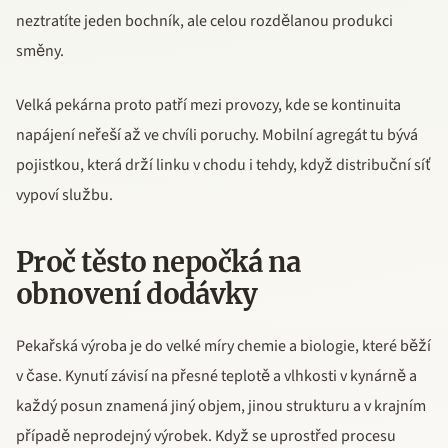
neztratíte jeden bochník, ale celou rozdělanou produkci
směny.
Velká pekárna proto patří mezi provozy, kde se kontinuita
napájení neřeší až ve chvíli poruchy. Mobilní agregát tu bývá
pojistkou, která drží linku v chodu i tehdy, když distribuční síť
vypoví službu.
Proč těsto nepočká na
obnovení dodávky
Pekařská výroba je do velké míry chemie a biologie, které běží
v čase. Kynutí závisí na přesné teplotě a vlhkosti v kynárně a
každý posun znamená jiný objem, jinou strukturu a v krajním
případě neprodejný výrobek. Když se uprostřed procesu