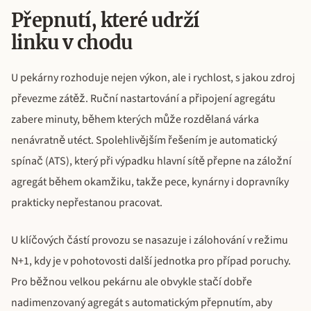
Přepnutí, které udrží
linku v chodu
U pekárny rozhoduje nejen výkon, ale i rychlost, s jakou zdroj
převezme zátěž. Ruční nastartování a připojení agregátu
zabere minuty, během kterých může rozdělaná várka
nenávratně utéct. Spolehlivějším řešením je automatický
spínač (ATS), který při výpadku hlavní sítě přepne na záložní
agregát během okamžiku, takže pece, kynárny i dopravníky
prakticky nepřestanou pracovat.
U klíčových částí provozu se nasazuje i zálohování v režimu
N+1, kdy je v pohotovosti další jednotka pro případ poruchy.
Pro běžnou velkou pekárnu ale obvykle stačí dobře
nadimenzovaný agregát s automatickým přepnutím, aby