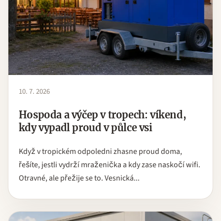
10. 7. 2026
Hospoda a výčep v tropech: víkend,
kdy vypadl proud v půlce vsi
Když v tropickém odpoledni zhasne proud doma,
řešíte, jestli vydrží mraženička a kdy zase naskočí wifi.
Otravné, ale přežije se to. Vesnická...