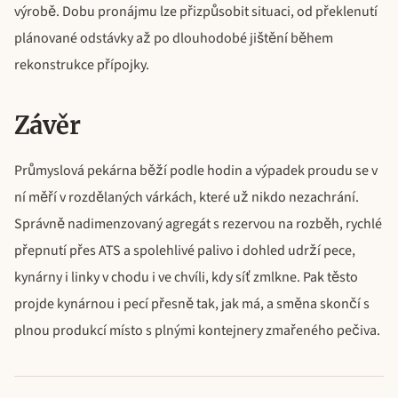
výrobě. Dobu pronájmu lze přizpůsobit situaci, od překlenutí
plánované odstávky až po dlouhodobé jištění během
rekonstrukce přípojky.
Závěr
Průmyslová pekárna běží podle hodin a výpadek proudu se v
ní měří v rozdělaných várkách, které už nikdo nezachrání.
Správně nadimenzovaný agregát s rezervou na rozběh, rychlé
přepnutí přes ATS a spolehlivé palivo i dohled udrží pece,
kynárny i linky v chodu i ve chvíli, kdy síť zmlkne. Pak těsto
projde kynárnou i pecí přesně tak, jak má, a směna skončí s
plnou produkcí místo s plnými kontejnery zmařeného pečiva.