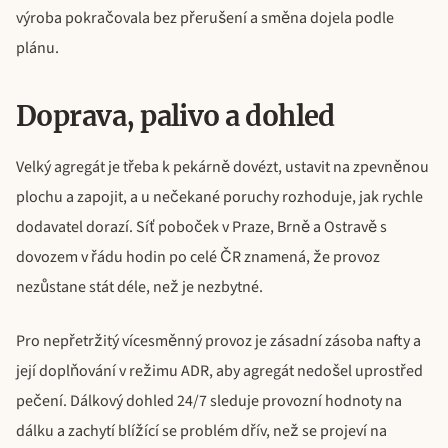
výroba pokračovala bez přerušení a směna dojela podle
plánu.
Doprava, palivo a dohled
Velký agregát je třeba k pekárně dovézt, ustavit na zpevněnou
plochu a zapojit, a u nečekané poruchy rozhoduje, jak rychle
dodavatel dorazí. Síť poboček v Praze, Brně a Ostravě s
dovozem v řádu hodin po celé ČR znamená, že provoz
nezůstane stát déle, než je nezbytné.
Pro nepřetržitý vícesměnný provoz je zásadní zásoba nafty a
její doplňování v režimu ADR, aby agregát nedošel uprostřed
pečení. Dálkový dohled 24/7 sleduje provozní hodnoty na
dálku a zachytí blížící se problém dřív, než se projeví na