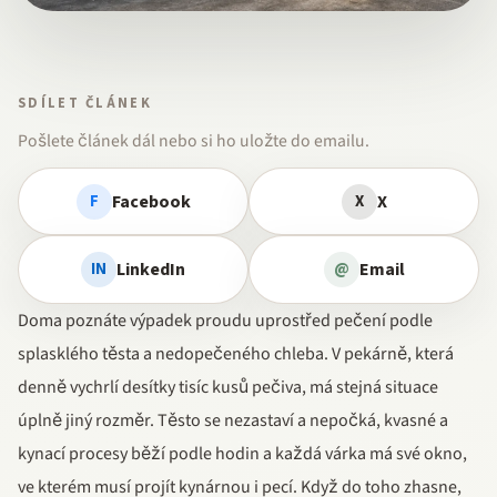
SDÍLET ČLÁNEK
Pošlete článek dál nebo si ho uložte do emailu.
Facebook
X
F
X
LinkedIn
Email
IN
@
Doma poznáte výpadek proudu uprostřed pečení podle
splasklého těsta a nedopečeného chleba. V pekárně, která
denně vychrlí desítky tisíc kusů pečiva, má stejná situace
úplně jiný rozměr. Těsto se nezastaví a nepočká, kvasné a
kynací procesy běží podle hodin a každá várka má své okno,
ve kterém musí projít kynárnou i pecí. Když do toho zhasne,