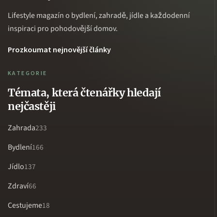
Lifestyle magazín o bydlení, zahradě, jídle a každodenní
inspiraci pro pohodovější domov.
Prozkoumat nejnovější články
KATEGORIE
Témata, která čtenářky hledají
nejčastěji
Zahrada
233
Bydlení
166
Jídlo
137
Zdraví
66
Cestujeme
18